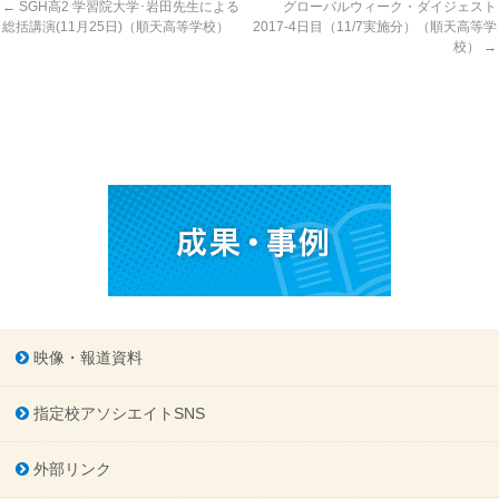
←
SGH高2 学習院大学･岩田先生による
グローバルウィーク・ダイジェスト
総括講演(11月25日)（順天高等学校）
2017-4日目（11/7実施分）（順天高等学
校）
→
映像・報道資料
指定校アソシエイトSNS
外部リンク