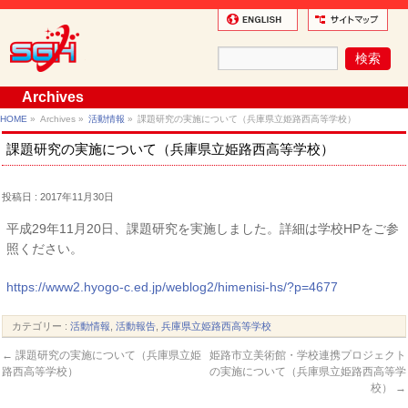
Archives
HOME
»
Archives »
活動情報
»
課題研究の実施について（兵庫県立姫路西高等学校）
課題研究の実施について（兵庫県立姫路西高等学校）
投稿日 : 2017年11月30日
平成29年11月20日、課題研究を実施しました。詳細は学校HPをご参
照ください。
https://www2.hyogo-c.ed.jp/weblog2/himenisi-hs/?p=4677
カテゴリー :
活動情報
,
活動報告
,
兵庫県立姫路西高等学校
←
課題研究の実施について（兵庫県立姫
姫路市立美術館・学校連携プロジェクト
路西高等学校）
の実施について（兵庫県立姫路西高等学
校）
→