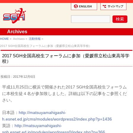
Archives
HOME
»
Archives »
活動情報
»
2017 SGH全国高校生フォーラムに参加（愛媛県立松山東高等学校）
2017 SGH全国高校生フォーラムに参加（愛媛県立松山東高等学
校）
投稿日 : 2017年12月6日
平成11月25日に横浜で開催された2017 SGH全国高校生フォーラム
に本校生徒４名が参加致しました。詳細は以下の記事をご参照くだ
さい。
日本語：
http://matsuyamahigashi-
h.esnet.ed.jp/cms/modules/wordpress2/index.php?p=1436
英語：
http://matsuyamahigashi-
sgh.esnet.ed.jp/modules/wordpress0/index.php?p=366