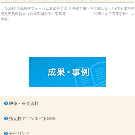
←
SGH全国高校生フォーラム文部科学大
台湾修学旅行を実施しました(埼玉県立浦
臣賞受賞報告会（佼成学園女子中学高等
和第一女子高等学校）
→
学校）
映像・報道資料
指定校アソシエイトSNS
外部リンク