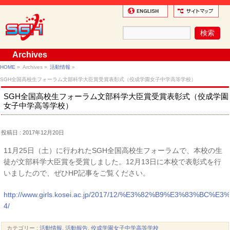
Archives
HOME
»
Archives »
活動情報
»
SGH全国高校生フォーラム文部科学大臣賞受賞表彰式（佼成学園女子中学高等学校）
SGH全国高校生フォーラム文部科学大臣賞受賞表彰式（佼成学園
女子中学高等学校）
投稿日 : 2017年12月20日
11月25日（土）に行われたSGH全国高校生フォーラムで、本校の生
徒が文部科学大臣賞を受賞しました。12月13日に本校で表彰式を行
いましたので、ぜひHP記事をご覧ください。
http://www.girls.kosei.ac.jp/2017/12/%E3%82%B9%E
4/
カテゴリー :
活動情報
,
活動報告
,
佼成学園女子中学高等学校