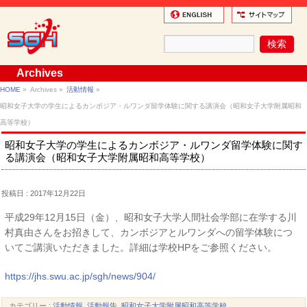
Archives
HOME
»
Archives »
活動情報
»
昭和女子大学の学生によるカンボジア・ルワンダ留学体験に関する講演会（昭和女子大学附属昭和
高等学校）
昭和女子大学の学生によるカンボジア・ルワンダ留学体験に関す
る講演会（昭和女子大学附属昭和高等学校）
投稿日 : 2017年12月22日
平成29年12月15日（金）、昭和女子大学人間社会学部に在学する川
村真由さんをお招きして、カンボジアとルワンダへの留学体験につ
いてご講演いただきました。詳細は学校HPをご参照ください。
https://jhs.swu.ac.jp/sgh/news/904/
カテゴリー :
活動情報
,
活動報告
,
昭和女子大学附属昭和高等学校