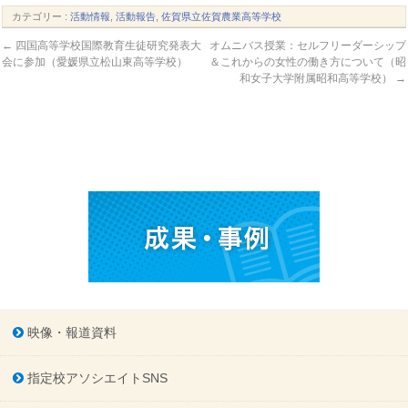
カテゴリー :
活動情報
,
活動報告
,
佐賀県立佐賀農業高等学校
←
四国高等学校国際教育生徒研究発表大
オムニバス授業：セルフリーダーシップ
会に参加（愛媛県立松山東高等学校）
＆これからの女性の働き方について（昭
和女子大学附属昭和高等学校）
→
映像・報道資料
指定校アソシエイトSNS