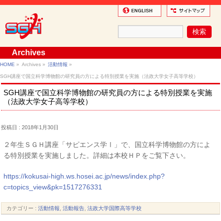
Archives
HOME
»
Archives »
活動情報
»
SGH講座で国立科学博物館の研究員の方による特別授業を実施（法政大学女子高等学校）
SGH講座で国立科学博物館の研究員の方による特別授業を実施
（法政大学女子高等学校）
投稿日 : 2018年1月30日
２年生ＳＧＨ講座「サピエンス学Ⅰ」で、国立科学博物館の方によ
る特別授業を実施しました。詳細は本校ＨＰをご覧下さい。
https://kokusai-high.ws.hosei.ac.jp/news/index.php?
c=topics_view&pk=1517276331
カテゴリー :
活動情報
,
活動報告
,
法政大学国際高等学校