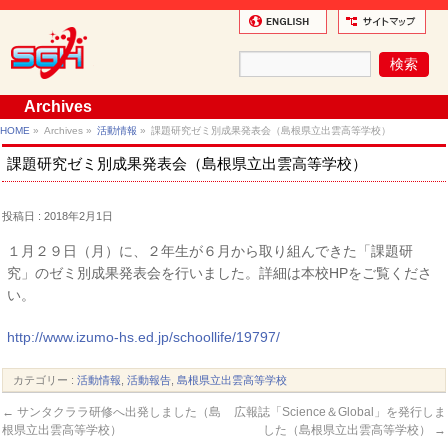
Archives
HOME
»
Archives »
活動情報
»
課題研究ゼミ別成果発表会（島根県立出雲高等学校）
課題研究ゼミ別成果発表会（島根県立出雲高等学校）
投稿日 : 2018年2月1日
１月２９日（月）に、２年生が６月から取り組んできた「課題研
究」のゼミ別成果発表会を行いました。詳細は本校HPをご覧くださ
い。
http://www.izumo-hs.ed.jp/schoollife/19797/
カテゴリー :
活動情報
,
活動報告
,
島根県立出雲高等学校
←
サンタクララ研修へ出発しました（島
広報誌「Science＆Global」を発行しま
根県立出雲高等学校）
した（島根県立出雲高等学校）
→