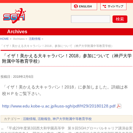
Archives
HOME
»
Archives »
活動情報
»
「イザ！美かえる大キャラバン！2018」参加について（神戸大学附属中等教育学校）
「イザ！美かえる大キャラバン！2018」参加について（神戸大学
附属中等教育学校）
投稿日 : 2018年2月6日
「イザ！美かえる大キャラバン！2018」に参加しました。詳細は本
校ＨＰをご覧下さい。
http://www.edu.kobe-u.ac.jp/kuss-sgh/pdf/H29/20180128.pdf
カテゴリー :
活動情報
,
活動報告
,
神戸大学附属中等教育学校
←
『平成29年度第3回西大和学園高等学
第９回SGHグローバルキャリア講演会実