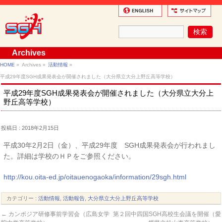
Archives
HOME
»
Archives »
活動情報
»
平成29年度SGH成果発表会が開催されました（大分県立大分上野丘高等学校）
平成29年度SGH成果発表会が開催されました（大分県立大分上
野丘高等学校）
投稿日 : 2018年2月15日
平成30年2月2日（金）、平成29年度 SGH成果発表会が行われまし
た。詳細は学校のＨＰをご参照ください。
http://kou.oita-ed.jp/oitauenogaoka/information/29sgh.html
カテゴリー :
活動情報
,
活動報告
,
大分県立大分上野丘高等学校
←
カンボジア研修事前学習会（広島女学
第２回中四国SGH高校生会議を開催（愛