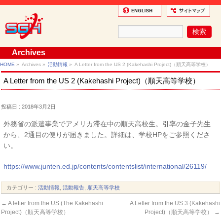
Archives
HOME
»
Archives »
活動情報
»
A Letter from the US 2 (Kakehashi Project)（順天高等学校）
A Letter from the US 2 (Kakehashi Project)（順天高等学校）
投稿日 : 2018年3月2日
外務省の派遣事業でアメリカ滞在中の順天高校生。引率の金子先生
から、2通目の便りが届きました。詳細は、学校HPをご参照くださ
い。
https://www.junten.ed.jp/contents/contentslist/international/26119/
カテゴリー :
活動情報
,
活動報告
,
順天高等学校
←
A letter from the US (The Kakehashi
A Letter from the US 3 (Kakehashi
Project)（順天高等学校）
Project)（順天高等学校）
→