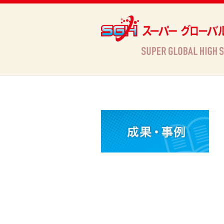
Archives
HOME
»
Archives »
活動情報
»
【高等部1年生】グローバル教育オリエンテーションを実施しまし