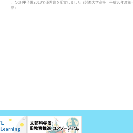
←
SGH甲子園2018で優秀賞を受賞しました（関西大学高等
平成30年度
部）