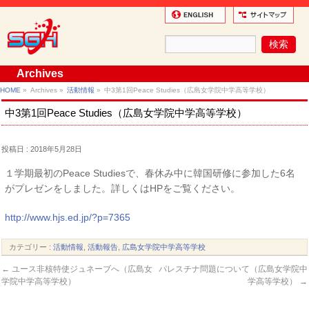
Archives
HOME
»
Archives »
活動情報
»
中3第1回Peace Studies（広島女学院中学高等学校）
中3第1回Peace Studies（広島女学院中学高等学校）
投稿日 : 2018年5月28日
１学期最初のPeace Studiesで、春休み中に韓国研修に参加した6名
がプレゼンをしました。詳しくはHPをご覧ください。
http://www.hjs.ed.jp/?p=7365
カテゴリー :
活動情報
,
活動報告
,
広島女学院中学高等学校
←
ユース非核特使ジュネーブへ（広島女
パレスチナ問題について（広島女学院中
学院中学高等学校）
学高等学校）
→