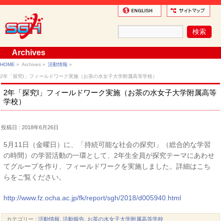
Archives
HOME
»
Archives »
活動情報
»
2年「探究I」フィールドワーク実施（お茶の水女子大学附属高等学校）
2年「探究I」フィールドワーク実施（お茶の水女子大学附属高等
学校）
投稿日 : 2018年6月26日
5月11日（金曜日）に、「持続可能な社会の探究I」（総合的な学習
の時間）の学習活動の一環として、2年生全員が探究テーマにあわせ
てグループを作り、フィールドワークを実施しました。詳細はこち
らをご覧ください。
http://www.fz.ocha.ac.jp/fk/report/sgh/2018/d005940.html
カテゴリー :
活動情報
,
活動報告
,
お茶の水女子大学附属高等学校