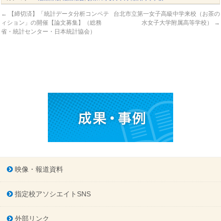
←
【締切済】「統計データ分析コンペテ
台北市立第一女子高級中学来校（お茶の
ィション」の開催【論文募集】（総務
水女子大学附属高等学校）
→
省・統計センター・日本統計協会）
映像・報道資料
指定校アソシエイトSNS
外部リンク