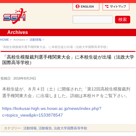
Archives
HOME
»
Archives »
活動情報
»
「高校生模擬裁判選手権関東大会」に本校生徒が出場（法政大学国際高等学校）
「高校生模擬裁判選手権関東大会」に本校生徒が出場（法政大学
国際高等学校）
投稿日 : 2018年8月24日
本校生徒が、８月４日（土）に開催された「第12回高校生模擬裁判
選手権関東大会」に出場しました。詳細は本校ＨＰをご覧下さい。
https://kokusai-high.ws.hosei.ac.jp/news/index.php?
c=topics_view&pk=1533878547
カテゴリー :
活動情報
,
活動報告
,
法政大学国際高等学校