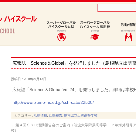
学校）
広報誌「Science＆Global」を発行しました（島根県立出
投稿日 : 2018年9月13日
広報誌「Science＆Global Vol.24」を発行しました。詳細は
http://www.izumo-hs.ed.jp/ssh-cate/22508/
カテゴリー :
活動情報
,
活動報告
,
島根県立出雲高等学校
←
第４回ＳＧＨ活動報告会のご案内（筑波大学附属高等学
２年海外研修ア
校）