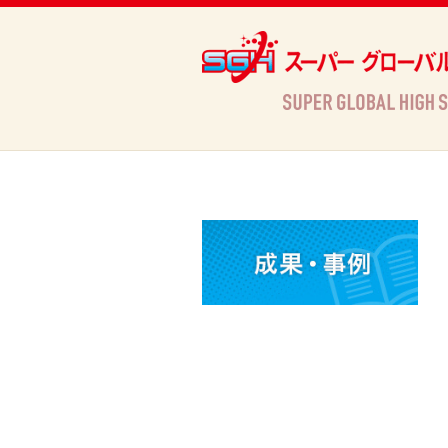
Archives
HOME
»
Archives »
活動情報
»
広報誌「Science＆Global」を発行しました（島根県立出雲高等