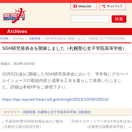
Archives
HOME
»
Archives »
活動情報
»
SGH研究発表会を開催しました（札幌聖心女子学院高等学校）
SGH研究発表会を開催しました（札幌聖心女子学院高等学校）
投稿日 : 2018年10月9日
10月5日(金)に開催したSGH研究発表会において、学年毎にグローバ
ルイシューズの取組内容と成果を工夫を凝らして発表いたしまし
た。詳細は本校HPをご参照下さい。
https://spr-sacred-heart.ed.jp/info/sgh/2018/10/09/20016/
カテゴリー :
活動情報
,
札幌聖心女子学院高等学校
,
活動報告
←
平成30年度SGH研究報告会のご案内
SGHスタディツアー＠3大学(1年次生)
（京都市立堀川高等学校）
（兵庫県立国際高等学校）
→