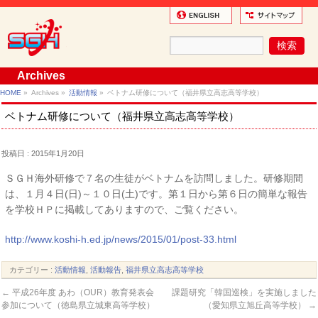
Archives
HOME
»
Archives »
活動情報
»
ベトナム研修について（福井県立高志高等学校）
ベトナム研修について（福井県立高志高等学校）
投稿日 : 2015年1月20日
ＳＧＨ海外研修で７名の生徒がベトナムを訪問しました。研修期間
は、１月４日(日)～１０日(土)です。第１日から第６日の簡単な報告
を学校ＨＰに掲載してありますので、ご覧ください。
http://www.koshi-h.ed.jp/news/2015/01/post-33.html
カテゴリー :
活動情報
,
活動報告
,
福井県立高志高等学校
←
平成26年度 あわ（OUR）教育発表会
課題研究「韓国巡検」を実施しました
参加について（徳島県立城東高等学校）
（愛知県立旭丘高等学校）
→