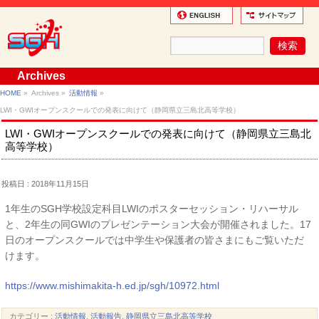
Archives
HOME
»
Archives »
活動情報
»
LWI・GWIオープンスクールでの発表に向けて（静岡県立三島北高等学校）
LWI・GWIオープンスクールでの発表に向けて（静岡県立三島北
高等学校）
投稿日 : 2018年11月15日
1年生のSGH学校設定科目LWIのポスターセッション・リハーサル
と、2年生の同GWIのプレゼンテーション大会が開催されました。17
日のオープンスクールでは中学生や保護者の皆さまにもご覧いただ
けます。
https://www.mishimakita-h.ed.jp/sgh/10972.html
カテゴリー :
活動情報
,
活動報告
,
静岡県立三島北高等学校