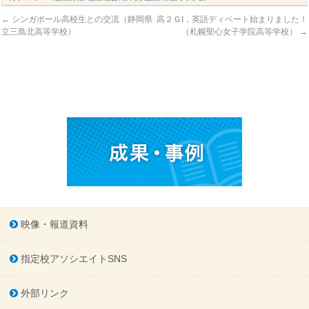
←
シンガポール高校生との交流（静岡県
高２ＧI，英語ディベート始まりました！
立三島北高等学校）
（札幌聖心女子学院高等学校）
→
映像・報道資料
指定校アソシエイトSNS
外部リンク