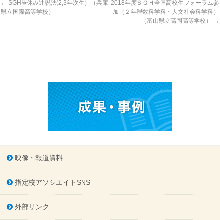
←
SGH昼休み辻説法(2,3年次生）（兵庫
2018年度ＳＧＨ全国高校生フォーラム参
県立国際高等学校）
加（２年理数科学科・人文社会科学科）
（富山県立高岡高等学校）
→
映像・報道資料
指定校アソシエイトSNS
外部リンク