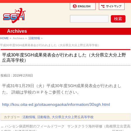
Archives
HOME
»
Archives »
活動情報
»
平成30年度SGH成果発表会が行われました（大分県立大分上野丘高等学校）
平成30年度SGH成果発表会が行われました（大分県立大分上野
丘高等学校）
投稿日 : 2019年2月8日
平成31年1月29日（火）平成30年度SGH成果発表会が行われまし
た。 詳細は学校のＨＰをご参照ください。
http://kou.oita-ed.jp/oitauenogaoka/information/30sgh.html
カテゴリー :
活動情報
,
活動報告
,
大分県立大分上野丘高等学校
←
ハンセン病資料館のフィールドワーク
サンタクララ海外研修（島根県立出雲高