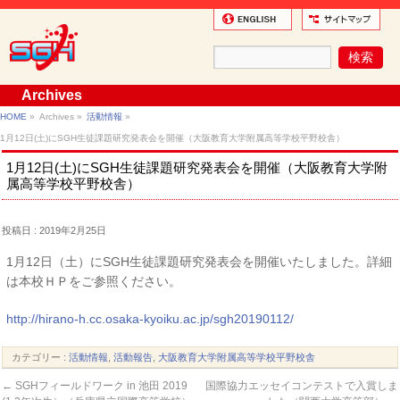
Archives
HOME
»
Archives »
活動情報
»
1月12日(土)にSGH生徒課題研究発表会を開催（大阪教育大学附属高等学校平野校舎）
1月12日(土)にSGH生徒課題研究発表会を開催（大阪教育大学附
属高等学校平野校舎）
投稿日 : 2019年2月25日
1月12日（土）にSGH生徒課題研究発表会を開催いたしました。詳細
は本校ＨＰをご参照ください。
http://hirano-h.cc.osaka-kyoiku.ac.jp/sgh20190112/
カテゴリー :
活動情報
,
活動報告
,
大阪教育大学附属高等学校平野校舎
←
SGHフィールドワーク in 池田 2019
国際協力エッセイコンテストで入賞しま