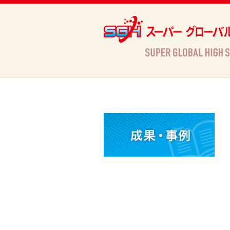
Archives
HOME
»
Archives »
お知らせ
»
広報誌「KAKEHASHI TIMES」 No.004,005（「アジ