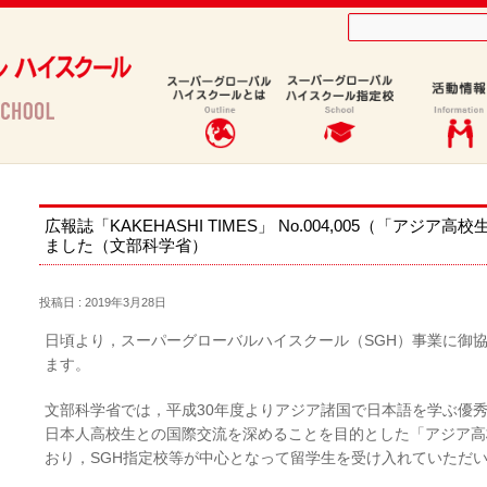
ア高校生架け橋プロジェクト」）が発行されました（文部科学省）
広報誌「KAKEHASHI TIMES」 No.004,005（「ア
ました（文部科学省）
投稿日 : 2019年3月28日
日頃より，スーパーグローバルハイスクール（SGH）事業に御
ます。
文部科学省では，平成30年度よりアジア諸国で日本語を学ぶ優
日本人高校生との国際交流を深めることを目的とした「アジア高
おり，SGH指定校等が中心となって留学生を受け入れていただ