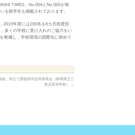
TIMES」No.004とNo.005が発
ている留学生も掲載されております。
2019年度には200名を8カ月程度招
き，多くの学校に受け入れのご協力をい
を整備し，学校環境の国際化に努めて
L高校」同士で課題研究合同発表会（静岡県立三
島北高等学校）
→