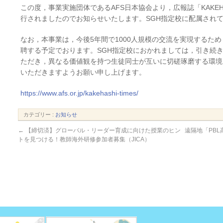
この度，事業実施団体であるAFS日本協会より，広報誌「KAKEHASHI 
行されましたのでお知らせいたします。SGH指定校に配属され
なお，本事業は，今後5年間で1000人規模の交流を実現するため，
聘する予定でおります。SGH指定校におかれましては，引き続
ただき，異なる価値観を持つ生徒同士が互いに切磋琢磨する環境
いただきますようお願い申し上げます。
https://www.afs.or.jp/kakehashi-times/
カテゴリー :
お知らせ
←
【締切済】グローバル・リーダー育成に向けた授業のヒン
遠隔地「PB
トを見つける！教師海外研修参加者募集（JICA）