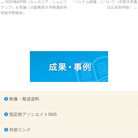
←
SGH海外FW（カンボジア・シェムリ
「ベトナム研修」について（中部大学春
アップ）を実施（大阪教育大学附属高等
日丘高等学校）
→
学校平野校舎）
映像・報道資料
指定校アソシエイトSNS
外部リンク