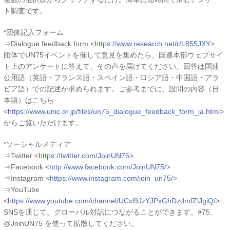
ト調査です。
*団体記入フォーム
⇒Dialogue feedback form <
https://www.research.net/r/L855JXY
>
団体でUN75イベントを催して意見を集めたら、国連本部ウェブサイ
ト上のアンケートに答えて、その声を届けてください。回答は国連
公用語（英語・フランス語・スペイン語・ロシア語・中国語・アラ
ビア語）での記述が求められます。ご参考までに、設問の内容（日
本語）はこちら
<
https://www.unic.or.jp/files/un75_dialogue_feedback_form_ja.html
>
からご覧いただけます。
*ソーシャルメディア
⇒Twitter <
https://twitter.com/JoinUN75
>
⇒Facebook <
http://www.facebook.com/JoinUN75/
>
⇒Instagram <
https://www.instagram.com/join_un75/
>
⇒YouTube
<
https://www.youtube.com/channel/UCxl9JzYJPxGhDzdmfZlJgiQ/
>
SNSを通じて、グローバル対話につながることができます。#75、
@JoinUN75 を使って拡散してください。