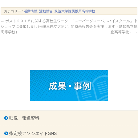
カテゴリー :
活動情報
,
活動報告
,
筑波大学附属坂戸高等学校
←
ポスト２０１５に関する高校生ワーク
「スーパーグローバルハイスクール」中
ショップに参加しました(岐阜県立大垣北
間成果報告会を実施します（愛知県立旭
高等学校）
丘高等学校）
→
映像・報道資料
指定校アソシエイトSNS