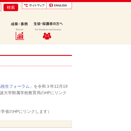
国高校生フォーラム」
を令和３年12月19
波大学附属学校教育局のHPにリンク
科学省のHPにリンクします）