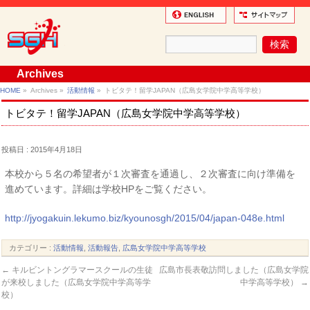
Archives
HOME
»
Archives »
活動情報
»
トビタテ！留学JAPAN（広島女学院中学高等学校）
トビタテ！留学JAPAN（広島女学院中学高等学校）
投稿日 : 2015年4月18日
本校から５名の希望者が１次審査を通過し、２次審査に向け準備を
進めています。詳細は学校HPをご覧ください。
http://jyogakuin.lekumo.biz/kyounosgh/2015/04/japan-048e.html
カテゴリー :
活動情報
,
活動報告
,
広島女学院中学高等学校
←
キルビントングラマースクールの生徒
広島市長表敬訪問しました（広島女学院
が来校しました（広島女学院中学高等学
中学高等学校）
→
校）