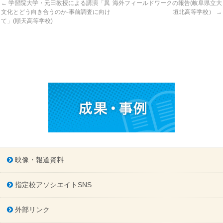
←
学習院大学・元田教授による講演「異
海外フィールドワークの報告(岐阜県立大
文化とどう向き合うのか-事前調査に向け
垣北高等学校）
→
て」(順天高等学校)
映像・報道資料
指定校アソシエイトSNS
外部リンク