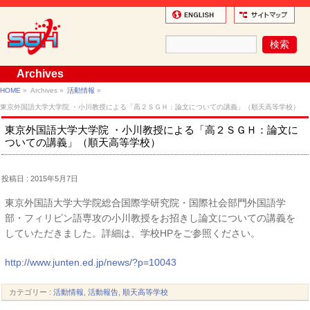
Archives
HOME
»
Archives »
活動情報
»
東京外国語大学大学院 ・小川教授による「高２ＳＧＨ：論文についての講義」（順天高等学校）
東京外国語大学大学院 ・小川教授による「高２ＳＧＨ：論文に
ついての講義」（順天高等学校）
投稿日 : 2015年5月7日
東京外国語大学大学院総合国際学研究院・国際社会部門外国語学
部・フィリピン語専攻の小川教授をお招きし論文についての講義を
していただきました。詳細は、学校HPをご参照ください。
http://www.junten.ed.jp/news/?p=10043
カテゴリー :
活動情報
,
活動報告
,
順天高等学校