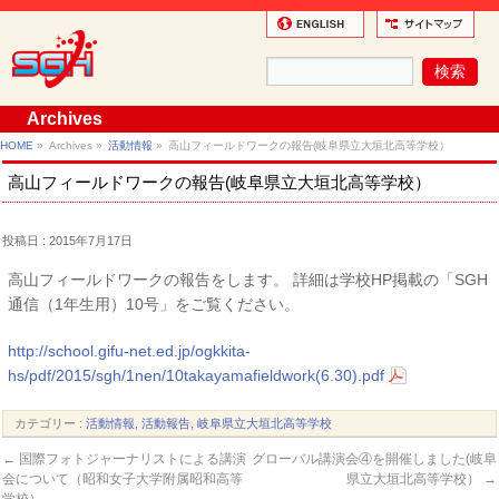
Archives
HOME
»
Archives »
活動情報
»
高山フィールドワークの報告(岐阜県立大垣北高等学校）
高山フィールドワークの報告(岐阜県立大垣北高等学校）
投稿日 : 2015年7月17日
高山フィールドワークの報告をします。 詳細は学校HP掲載の「SGH
通信（1年生用）10号」をご覧ください。
http://school.gifu-net.ed.jp/ogkkita-
hs/pdf/2015/sgh/1nen/10takayamafieldwork(6.30).pdf
カテゴリー :
活動情報
,
活動報告
,
岐阜県立大垣北高等学校
←
国際フォトジャーナリストによる講演
グローバル講演会④を開催しました(岐阜
会について（昭和女子大学附属昭和高等
県立大垣北高等学校）
→