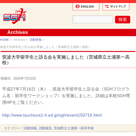
Archives
HOME
»
Archives »
活動情報
»
筑波大学留学生と語る会を実施しました（茨城県立土浦第一高校）
筑波大学留学生と語る会を実施しました（茨城県立土浦第一高
校）
投稿日 : 2015年7月22日
平成27年7月16日（木），筑波大学留学生と語る会（SGHプログラ
ム名：留学生ワークショップ）を実施しました。詳細は本校SGH専
用HPをご覧ください。
http://www.tsuchiura1-h.ed.jp/sgh/event150716.html
カテゴリー :
活動情報
,
活動報告
,
茨城県立土浦第一高等学校