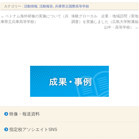
カテゴリー :
活動情報
,
活動報告
,
兵庫県立国際高等学校
←
ベトナム海外研修の実施について（兵
体験グローカル 企業・地域訪問（実地
庫県立兵庫高等学校）
調査）を実施しました（広島大学附属福
山中・高等学校）
→
映像・報道資料
指定校アソシエイトSNS