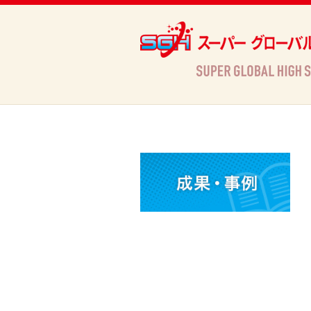
Archives
HOME
»
Archives »
活動情報
»
ＳＧＨ中間研究発表会開催のご案内（関西創価高等学校）