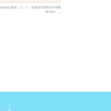
re Projectの講演について（北海道登別明日中等教
育学校）
→