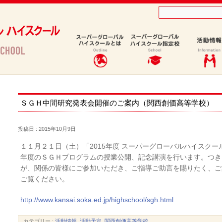
ＳＧＨ中間研究発表会開催のご案内（関西創価高等学校）
投稿日 : 2015年10月9日
１１月２１日（土）「2015年度 スーパーグローバルハイスク
年度のＳＧＨプログラムの授業公開、記念講演を行います。つき
が、関係の皆様にご参加いただき、ご指導ご助言を賜りたく、ご
ご覧ください。
http://www.kansai.soka.ed.jp/highschool/sgh.html
カテゴリー :
活動情報
,
活動予定
,
関西創価高等学校