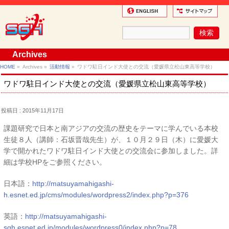
Archives
HOME
»
Archives »
活動情報
»
ワドワ駐日インド大使との交流（愛媛県立松山東高等学校）
ワドワ駐日インド大使との交流（愛媛県立松山東高等学校）
投稿日 : 2015年11月17日
課題研究で日本と南アジアの交流の歴史をテーマに学んでいる本校
生徒８人（講師：石坂晋哉先生）が、１０月２９日（木）に愛媛大
学で開かれたワドワ駐日インド大使との交流会に参加しました。詳
細は学校HPをご参照ください。
日本語：
http://matsuyamahigashi-
h.esnet.ed.jp/cms/modules/wordpress2/index.php?p=376
英語：
http://matsuyamahigashi-
sgh.esnet.ed.jp/modules/wordpress0/index.php?p=78