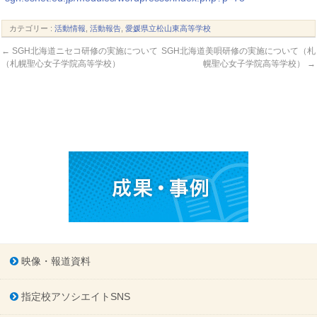
カテゴリー :
活動情報
,
活動報告
,
愛媛県立松山東高等学校
←
SGH北海道ニセコ研修の実施について
SGH北海道美唄研修の実施について（札
（札幌聖心女子学院高等学校）
幌聖心女子学院高等学校）
→
映像・報道資料
指定校アソシエイトSNS