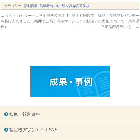
カテゴリー :
活動情報
,
活動報告
,
福井県立高志高等学校
←
タイ・カセサート大学附属学校の生徒
第１０回授業 講話『英語プレゼンテー
を受け入れました（福井県立高志高等学
ションの技法』の実施について（兵庫県
校）
立姫路西高等学校）
→
映像・報道資料
指定校アソシエイトSNS