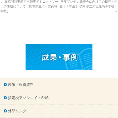
←
在福岡領事館担当領事ドミニク・ソー
学年プレゼン発表会に向けての日程・内
氏の来校について（熊本県立済々黌高等
容【２年生】(岐阜県立大垣北高等学校）
学校）
→
映像・報道資料
指定校アソシエイトSNS
外部リンク