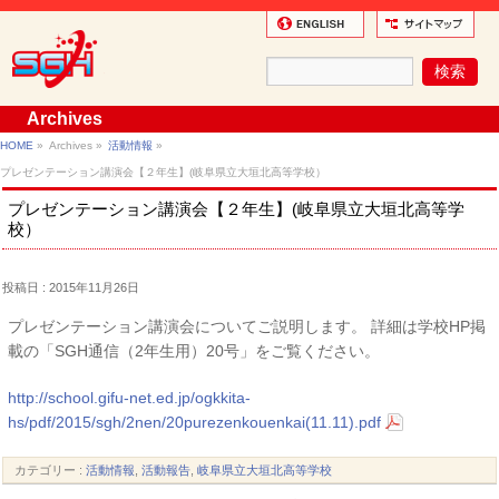
Archives
HOME
»
Archives »
活動情報
»
プレゼンテーション講演会【２年生】(岐阜県立大垣北高等学校）
プレゼンテーション講演会【２年生】(岐阜県立大垣北高等学
校）
投稿日 : 2015年11月26日
プレゼンテーション講演会についてご説明します。 詳細は学校HP掲
載の「SGH通信（2年生用）20号」をご覧ください。
http://school.gifu-net.ed.jp/ogkkita-
hs/pdf/2015/sgh/2nen/20purezenkouenkai(11.11).pdf
カテゴリー :
活動情報
,
活動報告
,
岐阜県立大垣北高等学校