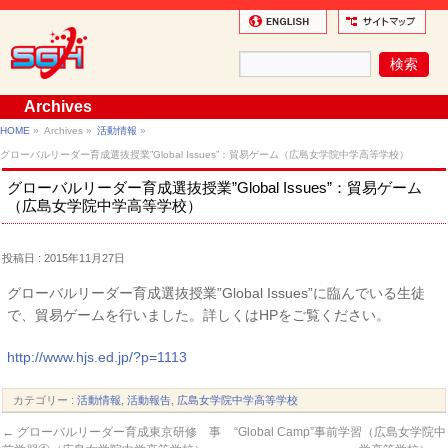
Archives
HOME
»
Archives »
活動情報
»
グローバルリーダー育成選抜授業”Global Issues”：貿易ゲーム（広島女学院中学高等学校）
グローバルリーダー育成選抜授業”Global Issues”：貿易ゲーム
（広島女学院中学高等学校）
投稿日 : 2015年11月27日
グローバルリーダー育成選抜授業”Global Issues”に臨んでいる生徒
で、貿易ゲームを行いました。詳しくはHPをご覧ください。
http://www.hjs.ed.jp/?p=1113
カテゴリー :
活動情報
,
活動報告
,
広島女学院中学高等学校
←
グローバルリーダー育成東京研修 事
“Global Camp”事前学習（広島女学院中