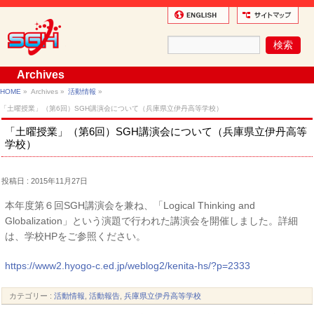
Archives
HOME
»
Archives »
活動情報
»
「土曜授業」（第6回）SGH講演会について（兵庫県立伊丹高等学校）
「土曜授業」（第6回）SGH講演会について（兵庫県立伊丹高等
学校）
投稿日 : 2015年11月27日
本年度第６回SGH講演会を兼ね、「Logical Thinking and
Globalization」という演題で行われた講演会を開催しました。詳細
は、学校HPをご参照ください。
https://www2.hyogo-c.ed.jp/weblog2/kenita-hs/?p=2333
カテゴリー :
活動情報
,
活動報告
,
兵庫県立伊丹高等学校