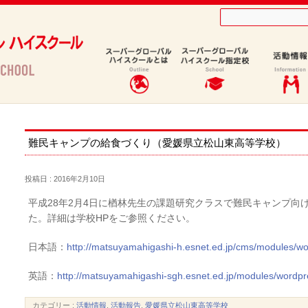
難民キャンプの給食づくり（愛媛県立松山東高等学校）
投稿日 : 2016年2月10日
平成28年2月4日に楢林先生の課題研究クラスで難民キャンプ向
た。詳細は学校HPをご参照ください。
日本語：
http://matsuyamahigashi-h.esnet.ed.jp/cms/modules/w
英語：
http://matsuyamahigashi-sgh.esnet.ed.jp/modules/wordp
カテゴリー :
活動情報
,
活動報告
,
愛媛県立松山東高等学校