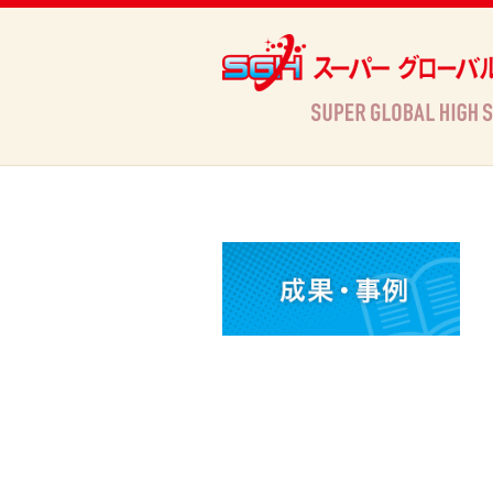
Archives
HOME
»
Archives »
活動情報
»
難民キャンプの給食づくり（愛媛県立松山東高等学校）