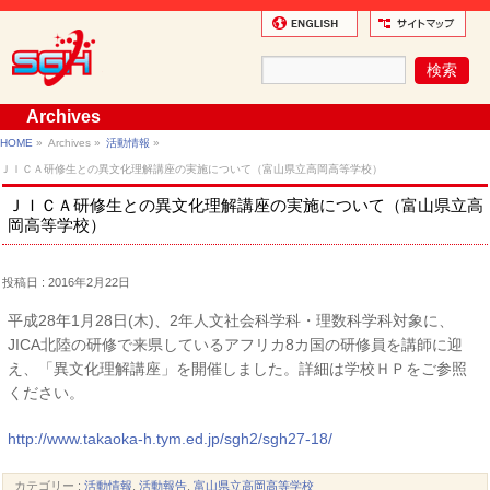
Archives
HOME
»
Archives »
活動情報
»
ＪＩＣＡ研修生との異文化理解講座の実施について（富山県立高岡高等学校）
ＪＩＣＡ研修生との異文化理解講座の実施について（富山県立高
岡高等学校）
投稿日 : 2016年2月22日
平成28年1月28日(木)、2年人文社会科学科・理数科学科対象に、
JICA北陸の研修で来県しているアフリカ8カ国の研修員を講師に迎
え、「異文化理解講座」を開催しました。詳細は学校ＨＰをご参照
ください。
http://www.takaoka-h.tym.ed.jp/sgh2/sgh27-18/
カテゴリー :
活動情報
,
活動報告
,
富山県立高岡高等学校