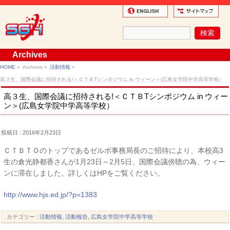
Archives
HOME
»
Archives »
活動情報
»
高３生、国際会議に招待される!＜ＣＴＢTシンポジウム in ウィーン＞(広島女学院中学高等学校）
高３生、国際会議に招待される!＜ＣＴＢTシンポジウム in ウィー
ン＞(広島女学院中学高等学校）
投稿日 : 2016年2月23日
ＣＴＢＴＯのトップであるゼルボ事務局長のご招待により、本校高3
生の倉光静都香さんが1月23日～2月5日、国際会議傍聴の為、ウィー
ンに滞在しました。詳しくはHPをご覧ください。
http://www.hjs.ed.jp/?p=1383
カテゴリー :
活動情報
,
活動報告
,
広島女学院中学高等学校