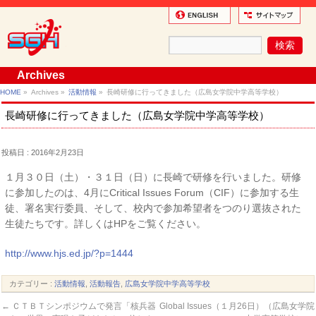
Archives
HOME
»
Archives »
活動情報
»
長崎研修に行ってきました（広島女学院中学高等学校）
長崎研修に行ってきました（広島女学院中学高等学校）
投稿日 : 2016年2月23日
１月３０日（土）・３１日（日）に長崎で研修を行いました。研修
に参加したのは、4月にCritical Issues Forum（CIF）に参加する生
徒、署名実行委員、そして、校内で参加希望者をつのり選抜された
生徒たちです。詳しくはHPをご覧ください。
http://www.hjs.ed.jp/?p=1444
カテゴリー :
活動情報
,
活動報告
,
広島女学院中学高等学校
←
ＣＴＢＴシンポジウムで発言「核兵器
Global Issues（１月26日）（広島女学院