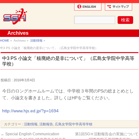
Archives
HOME
»
Archives »
活動情報
»
中3 PS 小論文「核廃絶の是非について」（広島女学院中学高等学校）
中3 PS 小論文「核廃絶の是非について」（広島女学院中学高等
学校）
投稿日 : 2016年3月4日
今日のロングホームルームでは、中学校３年間のPSの総まとめとし
て、小論文を書きました。詳しくはHPをご覧ください。
http://www.hjs.ed.jp/?p=1694
カテゴリー :
活動情報
,
活動報告
,
広島女学院中学高等学校
←
Special English Communication
第1回SGＨ活動報告会の実施について