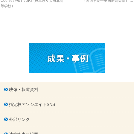
Courses with NUFS (岐阜県立大垣北高
（関西学院千里国際高等部）
→
等学校）
映像・報道資料
指定校アソシエイトSNS
外部リンク