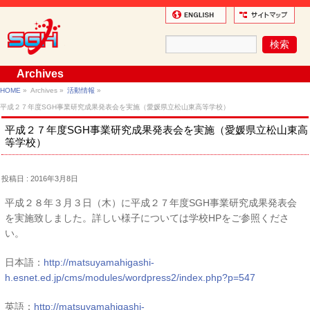
Archives
HOME
»
Archives »
活動情報
»
平成２７年度SGH事業研究成果発表会を実施（愛媛県立松山東高等学校）
平成２７年度SGH事業研究成果発表会を実施（愛媛県立松山東高
等学校）
投稿日 : 2016年3月8日
平成２８年３月３日（木）に平成２７年度SGH事業研究成果発表会
を実施致しました。詳しい様子については学校HPをご参照くださ
い。
日本語：
http://matsuyamahigashi-
h.esnet.ed.jp/cms/modules/wordpress2/index.php?p=547
英語：
http://matsuyamahigashi-