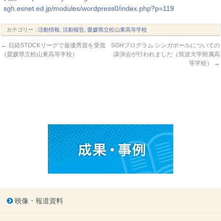
sgh.esnet.ed.jp/modules/wordpress0/index.php?p=119
カテゴリー :
活動情報
,
活動報告
,
愛媛県立松山東高等学校
←
日経STOCKリーグで最優秀賞を受賞
SGHプログラム シンガポールについての
（愛媛県立松山東高等学校）
講演会が行われました（筑波大学附属高
等学校）
→
映像・報道資料