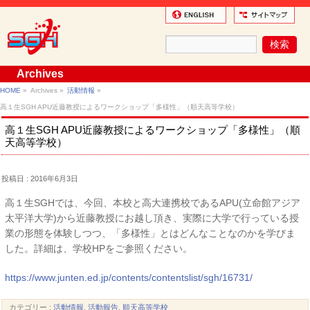
Archives
HOME
»
Archives »
活動情報
»
高１生SGH APU近藤教授によるワークショップ「多様性」（順天高等学校）
高１生SGH APU近藤教授によるワークショップ「多様性」（順
天高等学校）
投稿日 : 2016年6月3日
高１生SGHでは、今回、本校と高大連携校であるAPU(立命館アジア
太平洋大学)から近藤教授にお越し頂き、実際に大学で行っている授
業の形態を体験しつつ、「多様性」とはどんなことなのかを学びま
した。詳細は、学校HPをご参照ください。
https://www.junten.ed.jp/contents/contentslist/sgh/16731/
カテゴリー :
活動情報
,
活動報告
,
順天高等学校