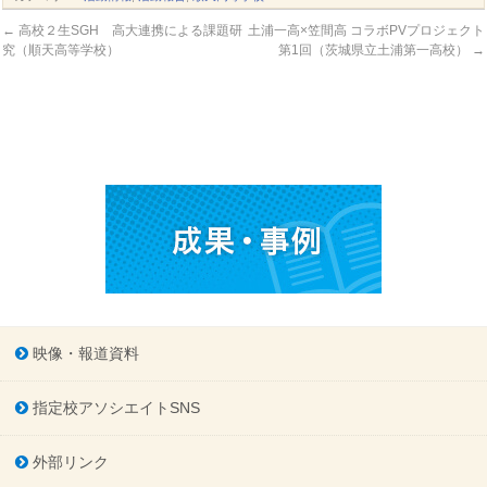
←
高校２生SGH 高大連携による課題研
土浦一高×笠間高 コラボPVプロジェクト
究（順天高等学校）
第1回（茨城県立土浦第一高校）
→
映像・報道資料
指定校アソシエイトSNS
外部リンク