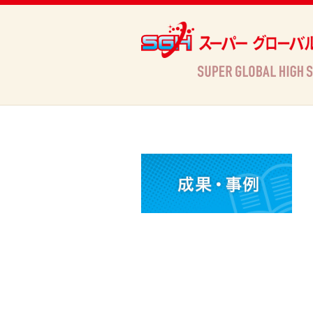
Archives
HOME
»
Archives »
活動情報
»
ディスカッション・セッション 模擬国連(昭和女子大学附属昭和高