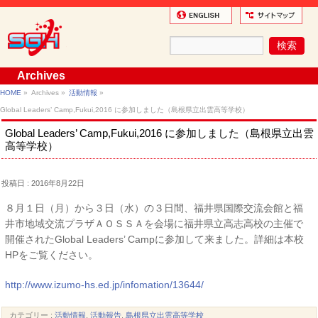
Archives
HOME
»
Archives »
活動情報
»
Global Leaders’ Camp,Fukui,2016 に参加しました（島根県立出雲高等学校）
Global Leaders’ Camp,Fukui,2016 に参加しました（島根県立出雲
高等学校）
投稿日 : 2016年8月22日
８月１日（月）から３日（水）の３日間、福井県国際交流会館と福
井市地域交流プラザＡＯＳＳＡを会場に福井県立高志高校の主催で
開催されたGlobal Leaders’ Campに参加して来ました。詳細は本校
HPをご覧ください。
http://www.izumo-hs.ed.jp/infomation/13644/
カテゴリー :
活動情報
,
活動報告
,
島根県立出雲高等学校