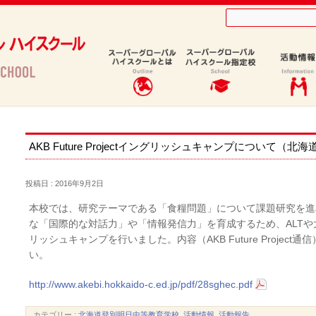
tイングリッシュキャンプについて（北海道登別明日中等教育学校）
AKB Future Projectイングリッシュキャンプについて
投稿日 : 2016年9月2日
本校では、研究テーマである「食糧問題」について課題研究を進
な「国際的な対話力」や「情報発信力」を育成するため、ALTや
リッシュキャンプを行いました。内容（AKB Future Projec
い。
http://www.akebi.hokkaido-c.ed.jp/pdf/28sghec.pdf
カテゴリー :
北海道登別明日中等教育学校
,
活動情報
,
活動報告