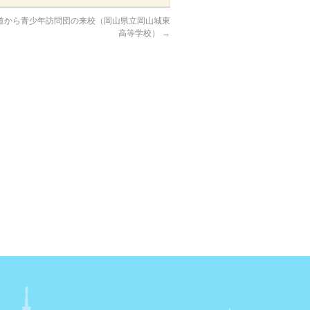
道から青少年訪問団の来校（岡山県立岡山城東
高等学校）
→