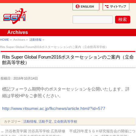
Archives
HOME
»
Archives »
活動情報
»
Rits Super Global Forum2016ポスターセッションのご案内（立命館高等学校）
Rits Super Global Forum2016ポスターセッションのご案内（立命
館高等学校）
投稿日 : 2016年10月14日
標記フォーラム期間中のポスターセッションを公開いたします。詳
細は学校HPをご参照ください。
http://www.ritsumei.ac.jp/fkc/news/article.html/?id=577
カテゴリー :
活動情報
,
活動予定
,
立命館高等学校
←
渋谷教育学園 渋谷高等学校 広島研修
平成28年度ＳＧＨ研究報告会の開催につ