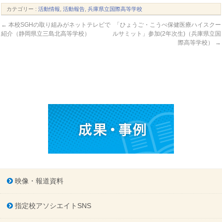
カテゴリー :
活動情報
,
活動報告
,
兵庫県立国際高等学校
←
本校SGHの取り組みがネットテレビで
「ひょうご・こうべ保健医療ハイスクー
紹介（静岡県立三島北高等学校）
ルサミット」参加(2年次生)（兵庫県立国
際高等学校）
→
映像・報道資料
指定校アソシエイトSNS